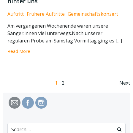
hinter uns
Auftritt
Frühere Auftritte
Gemeinschaftskonzert
Am vergangenen Wochenende waren unsere
Sänger:innen viel unterwegs.Nach unserer
regulären Probe am Samstag Vormittag ging es […]
Read More
Posts
Po
Page
Page
1
2
Next
navigation
na
Search