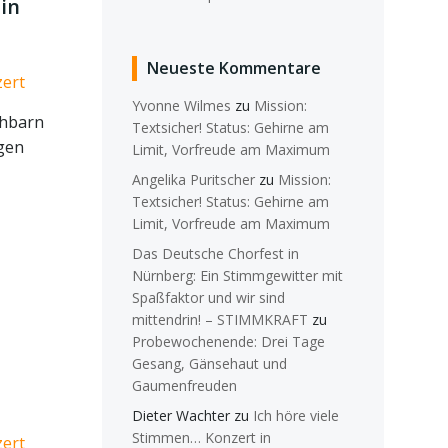
in
Neueste Kommentare
ert
Yvonne Wilmes
zu
Mission:
chbarn
Textsicher! Status: Gehirne am
ngen
Limit, Vorfreude am Maximum
Angelika Puritscher
zu
Mission:
Textsicher! Status: Gehirne am
Limit, Vorfreude am Maximum
Das Deutsche Chorfest in
Nürnberg: Ein Stimmgewitter mit
Spaßfaktor und wir sind
mittendrin! – STIMMKRAFT
zu
Probewochenende: Drei Tage
Gesang, Gänsehaut und
Gaumenfreuden
Dieter Wachter
zu
Ich höre viele
Stimmen… Konzert in
ert