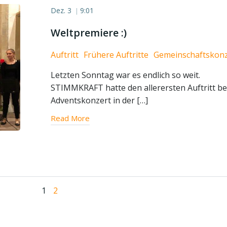
Dez. 3
9:01
|
Weltpremiere :)
Auftritt
Frühere Auftritte
Gemeinschaftskonz
Letzten Sonntag war es endlich so weit.
STIMMKRAFT hatte den allerersten Auftritt b
Adventskonzert in der […]
Read More
Page
Page
1
2