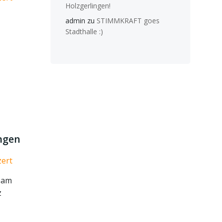
Holzgerlingen!
-
admin
zu
STIMMKRAFT goes
Stadthalle :)
ngen
ert
nsam
z