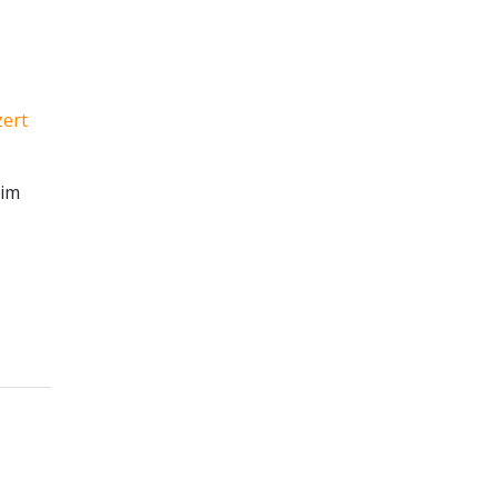
ert
eim