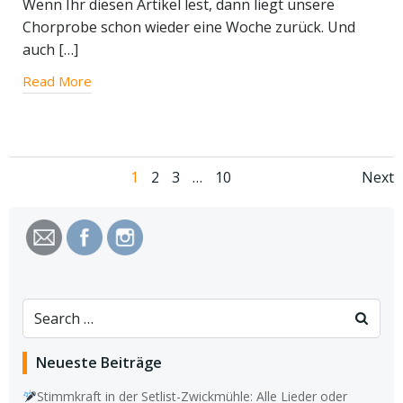
Wenn Ihr diesen Artikel lest, dann liegt unsere
Chorprobe schon wieder eine Woche zurück. Und
auch […]
Read More
Posts
Po
Page
Page
Page
Page
1
2
3
…
10
Next
navigation
na
Search
for:
Neueste Beiträge
Stimmkraft in der Setlist-Zwickmühle: Alle Lieder oder