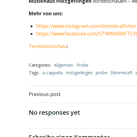
Musikhaus Holzgerlingen
vorbeischauen – we
Mehr von uns:
https://www.instagram.com/stimmkraftchor
https://www.facebook.com/STIMMKRAFTC
Terminvorschau
:
Categories:
Allgemein
Probe
Tags:
a-cappella
Holzgerlingen
probe
Stimmkraft
Beitragsnavigati
Previous post
No responses yet