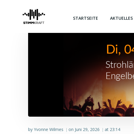
Zum
Inhalt
springen
STARTSEITE
AKTUELLES
by
Yvonne Wilmes
on
Juni 29, 2026
at
23:14
|
|