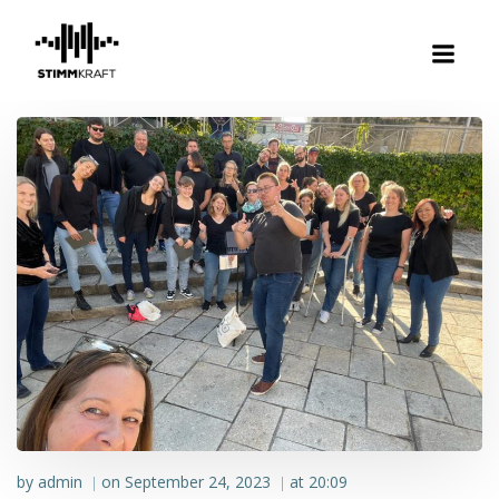
Zum
Inhalt
springen
by
admin
on
September 24, 2023
at
20:09
|
|