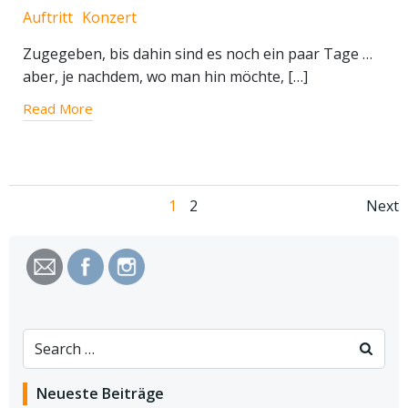
Auftritt
Konzert
Zugegeben, bis dahin sind es noch ein paar Tage …
aber, je nachdem, wo man hin möchte, […]
Read More
Posts
Po
Page
Page
1
2
Next
navigation
na
Search
for:
Neueste Beiträge