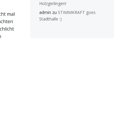
Holzgerlingen!
admin
zu
STIMMKRAFT goes
cht mal
Stadthalle :)
achten
chlicht
n