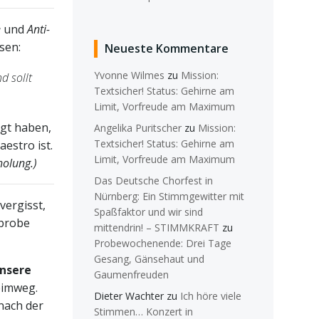
e
und
Anti-
ssen:
Neueste Kommentare
Yvonne Wilmes
zu
Mission:
d sollt
Textsicher! Status: Gehirne am
Limit, Vorfreude am Maximum
agt haben,
Angelika Puritscher
zu
Mission:
Textsicher! Status: Gehirne am
aestro ist.
Limit, Vorfreude am Maximum
holung.)
Das Deutsche Chorfest in
Nürnberg: Ein Stimmgewitter mit
vergisst,
Spaßfaktor und wir sind
rprobe
mittendrin! – STIMMKRAFT
zu
Probewochenende: Drei Tage
Gesang, Gänsehaut und
unsere
Gaumenfreuden
eimweg.
Dieter Wachter
zu
Ich höre viele
nach der
Stimmen… Konzert in