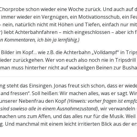
re Chorprobe schon wieder eine Woche zurück. Und auch auf 
ibt immer wieder ein Vergnügen, ein Motivationsschub, ein F
nein, natürlich nicht mit Höhen und Tiefen, einfach nur mit
) liebt Achterbahnfahren – mich eingeschlossen – aber ich f
en Kommentaren, ich bin ja lernfähig.)
Bilder im Kopf… wie z.B. die Achterbahn „Volldampf“ in Tripsd
er zurückgehen. Wer von euch also noch nie in Tripsdrill 
 man muss hinterher nicht auf wackeligen Beinen zur Bushal
 steht das Einsingen. Jonas freut sich schon, dass er wied
nd fressen“. Soll heißen: Wir machen alles, was er sagt. Wi
/ unserer Nebenfrau den Kopf
(Hinweis: vorher fragen ist empf
n sind sowieso alle in einem Ausnahmezustand)
, wir verwandeln 
achen uns zum Affen, und das alles nur für die Musik. Weil 
. Und manchmal mit einem leicht irritierten Blick aus der e