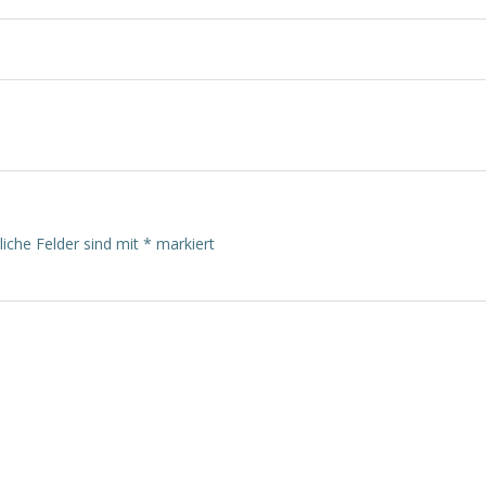
on
Beitragsnavigatio
liche Felder sind mit
*
markiert