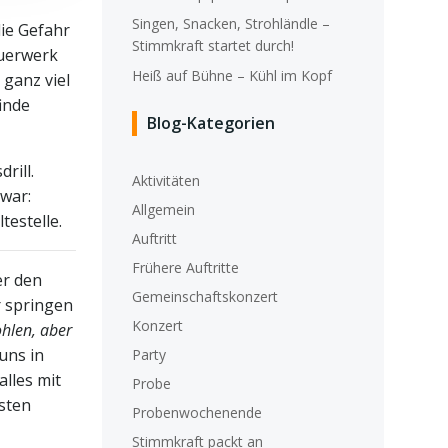
Singen, Snacken, Strohländle –
die Gefahr
Stimmkraft startet durch!
euerwerk
Heiß auf Bühne – Kühl im Kopf
 ganz viel
inde
Blog-Kategorien
rill.
Aktivitäten
war:
Allgemein
testelle.
Auftritt
Frühere Auftritte
er den
Gemeinschaftskonzert
r springen
Konzert
ohlen, aber
uns in
Party
alles mit
Probe
rsten
Probenwochenende
Stimmkraft packt an