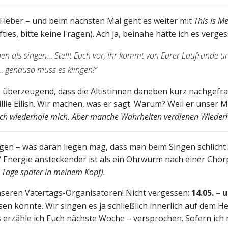
es Fieber – und beim nächsten Mal geht es weiter mit
This is M
wifties, bitte keine Fragen). Ach ja, beinahe hätte ich es verge
en als singen… Stellt Euch vor, Ihr kommt von Eurer Laufrunde un
… genauso muss es klingen!“
o überzeugend, dass die Altistinnen daneben kurz nachgefr
Billie Eilish. Wir machen, was er sagt. Warum? Weil er unser M
, ich wiederhole mich. Aber manche Wahrheiten verdienen Wieder
angen – was daran liegen mag, dass man beim Singen schlicht 
s‘ Energie ansteckender ist als ein Ohrwurm nach einer Cho
i Tage später in meinem Kopf).
seren Vatertags-Organisatoren! Nicht vergessen:
14.05. – 
en könnte. Wir singen es ja schließlich innerlich auf dem H
 erzähle ich Euch nächste Woche – versprochen. Sofern ich 