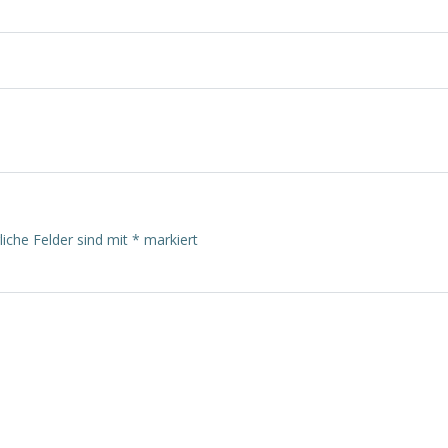
on
Beitragsnavigatio
liche Felder sind mit
*
markiert