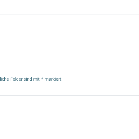
on
Beitragsnavigatio
liche Felder sind mit
*
markiert