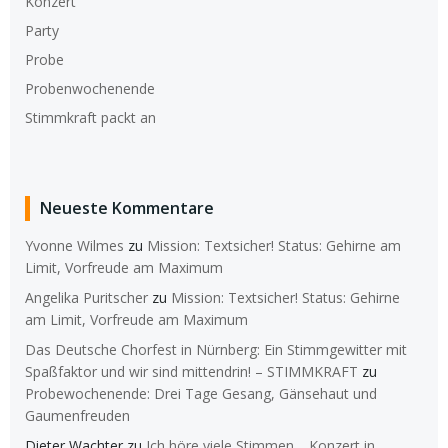
Konzert
Party
Probe
Probenwochenende
Stimmkraft packt an
Neueste Kommentare
Yvonne Wilmes
zu
Mission: Textsicher! Status: Gehirne am
Limit, Vorfreude am Maximum
Angelika Puritscher
zu
Mission: Textsicher! Status: Gehirne
am Limit, Vorfreude am Maximum
Das Deutsche Chorfest in Nürnberg: Ein Stimmgewitter mit
Spaßfaktor und wir sind mittendrin! – STIMMKRAFT
zu
Probewochenende: Drei Tage Gesang, Gänsehaut und
Gaumenfreuden
Dieter Wachter
zu
Ich höre viele Stimmen… Konzert in