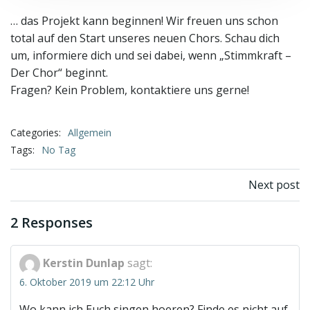
… das Projekt kann beginnen! Wir freuen uns schon
total auf den Start unseres neuen Chors. Schau dich
um, informiere dich und sei dabei, wenn „Stimmkraft –
Der Chor“ beginnt.
Fragen? Kein Problem, kontaktiere uns gerne!
Categories:
Allgemein
Tags:
No Tag
Beitragsnav
Next post
2 Responses
Kerstin Dunlap
sagt:
6. Oktober 2019 um 22:12 Uhr
Wo kann ich Euch singen hoeren? Finde es nicht auf