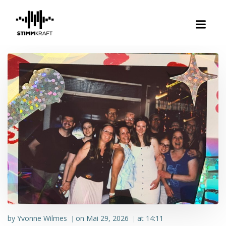
Zum
Inhalt
springen
by
Yvonne Wilmes
on
Mai 29, 2026
at
14:11
|
|