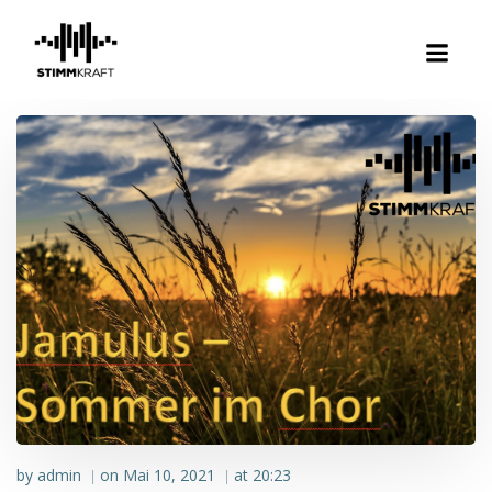
Zum
Inhalt
springen
by
admin
on
Mai 10, 2021
at
20:23
|
|