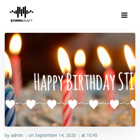
Zum
Inhalt
springen
by
admin
on
September 14, 2020
at
10:45
|
|